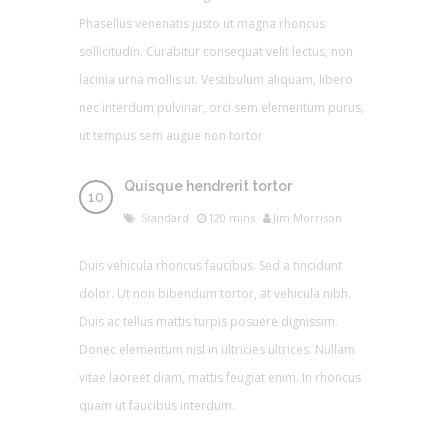
Phasellus venenatis justo ut magna rhoncus
sollicitudin. Curabitur consequat velit lectus, non
lacinia urna mollis ut. Vestibulum aliquam, libero
nec interdum pulvinar, orci sem elementum purus,
ut tempus sem augue non tortor
Quisque hendrerit tortor
Standard
120 mins
Jim Morrison
Duis vehicula rhoncus faucibus. Sed a tincidunt
dolor. Ut non bibendum tortor, at vehicula nibh.
Duis ac tellus mattis turpis posuere dignissim.
Donec elementum nisl in ultricies ultrices. Nullam
vitae laoreet diam, mattis feugiat enim. In rhoncus
quam ut faucibus interdum.