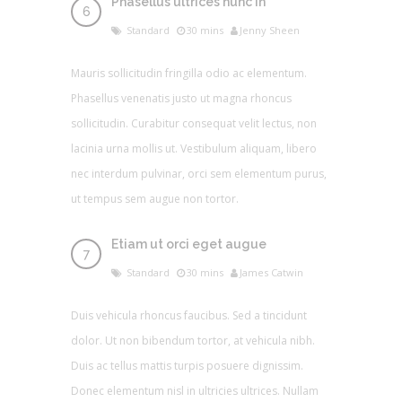
Phasellus ultrices nunc in
Standard
30 mins
Jenny Sheen
Mauris sollicitudin fringilla odio ac elementum.
Phasellus venenatis justo ut magna rhoncus
sollicitudin. Curabitur consequat velit lectus, non
lacinia urna mollis ut. Vestibulum aliquam, libero
nec interdum pulvinar, orci sem elementum purus,
ut tempus sem augue non tortor.
Etiam ut orci eget augue
Standard
30 mins
James Catwin
Duis vehicula rhoncus faucibus. Sed a tincidunt
dolor. Ut non bibendum tortor, at vehicula nibh.
Duis ac tellus mattis turpis posuere dignissim.
Donec elementum nisl in ultricies ultrices. Nullam