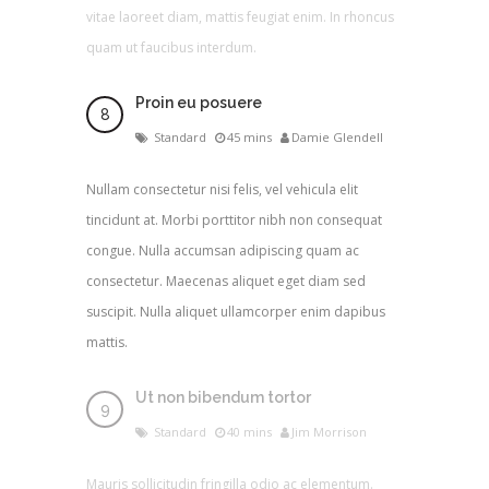
vitae laoreet diam, mattis feugiat enim. In rhoncus
quam ut faucibus interdum.
Proin eu posuere
Standard
45 mins
Damie Glendell
Nullam consectetur nisi felis, vel vehicula elit
tincidunt at. Morbi porttitor nibh non consequat
congue. Nulla accumsan adipiscing quam ac
consectetur. Maecenas aliquet eget diam sed
suscipit. Nulla aliquet ullamcorper enim dapibus
mattis.
Ut non bibendum tortor
Standard
40 mins
Jim Morrison
Mauris sollicitudin fringilla odio ac elementum.