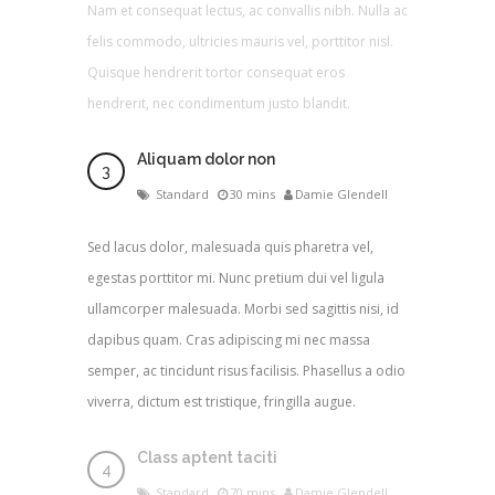
Nam et consequat lectus, ac convallis nibh. Nulla ac
felis commodo, ultricies mauris vel, porttitor nisl.
Quisque hendrerit tortor consequat eros
hendrerit, nec condimentum justo blandit.
Aliquam dolor non
Standard
30 mins
Damie Glendell
Sed lacus dolor, malesuada quis pharetra vel,
egestas porttitor mi. Nunc pretium dui vel ligula
ullamcorper malesuada. Morbi sed sagittis nisi, id
dapibus quam. Cras adipiscing mi nec massa
semper, ac tincidunt risus facilisis. Phasellus a odio
viverra, dictum est tristique, fringilla augue.
Class aptent taciti
Standard
70 mins
Damie Glendell