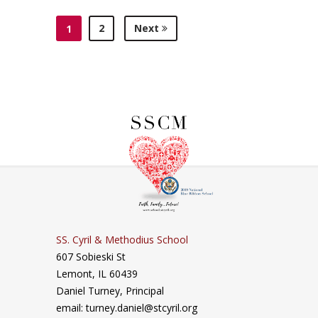
2
Next
1
SS. Cyril & Methodius School
607 Sobieski St
Lemont, IL 60439
Daniel Turney,
Principal
email: turney.daniel@stcyril.org