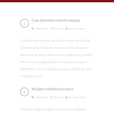
Cras pharetra nisl et magna
Standard
90 mins
Jenny Sheen
Curabitur est magna, tincidunt in lacus id, feugiat
sodales urna. Praesent id risus ac felis aliquam
dictum ac ac nunc. Mauris in orci dapibus, gravida
metus vitae, mattis mauris. Sed pulvinar auctor
elementum. In hac habitasse platea dictumst. Sed
et feugiat lacus.
Nullam vestibulum eros
Standard
75 mins
Jim Morrison
Praesent feugiat magna ac sem porta egestas.